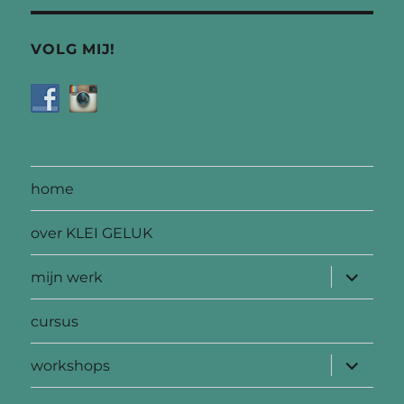
VOLG MIJ!
home
over KLEI GELUK
submen
mijn werk
uitvouw
cursus
submen
workshops
uitvouw