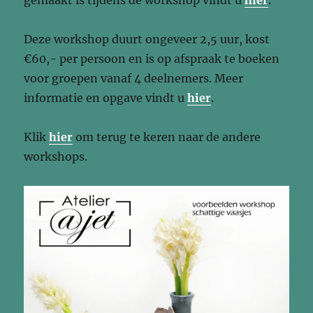
gemaakt is tijdens de workshop vindt u
hier
.
Deze workshop duurt ongeveer 2,5 uur, kost
€60,- per persoon en is op afspraak te boeken
voor groepen vanaf 4 deelnemers. Meer
informatie en opgave vindt u
hier
.
Klik
hier
om terug te keren naar de andere
workshops.