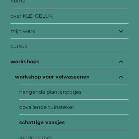
home
over KLEI GELUK
submen
mijn werk
uitvouw
cursus
submen
workshops
uitvouw
submen
workshop voor volwassenen
uitvouw
hangende plantenpotjes
opvallende tuinsteker
schattige vaasjes
ronde dames