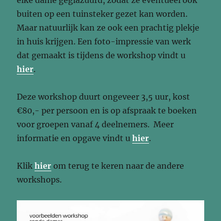
elke dame geglazuurd, zodat ze eventueel ook
buiten op een tuinsteker gezet kan worden.
Maar natuurlijk kan ze ook een prachtig plekje
in huis krijgen. Een foto-impressie van werk
dat gemaakt is tijdens de workshop vindt u
hier
.
Deze workshop duurt ongeveer 3,5 uur, kost
€80,- per persoon en is op afspraak te boeken
voor groepen vanaf 4 deelnemers. Meer
informatie en opgave vindt u
hier
.
Klik
hier
om terug te keren naar de andere
workshops.