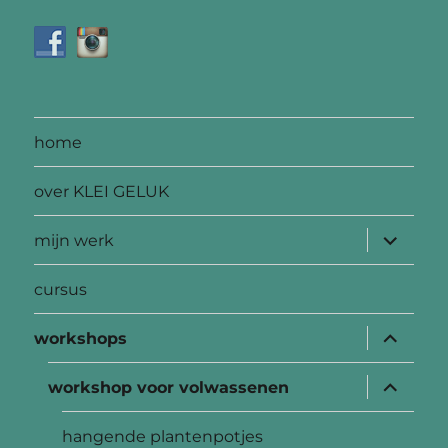
home
over KLEI GELUK
submen
mijn werk
uitvouw
cursus
submen
workshops
uitvouw
submen
workshop voor volwassenen
uitvouw
hangende plantenpotjes